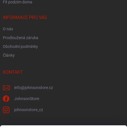
Fit podzim doma
INFORMACE PRO VÁS
O nás
Prodloužená záruka
Obchodní podmínky
Články
KONTAKT
info
@
johnsonstore.cz
JohnsonStore
johnsonstore_cz