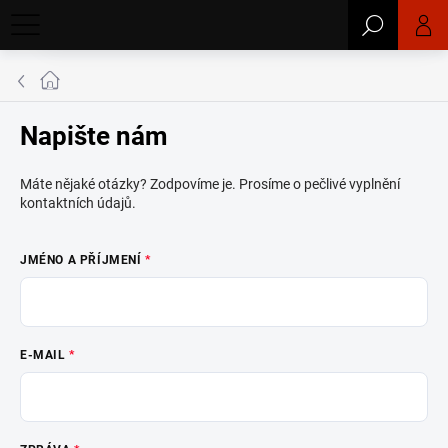
Přejít
Hledat
na
obsah
Domů
Napište nám
Máte nějaké otázky? Zodpovíme je. Prosíme o pečlivé vyplnění
kontaktních údajů.
JMÉNO A PŘÍJMENÍ
E-MAIL