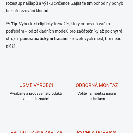
v
rozestup nášlapů a výšku cvičence, Zajistíte tím pohodlný pohyb
k
bez přetěžování kloubů.
y
Tip
: Vyberte si eliptický trenažér, který odpovídá vašim
🎯
v
potřebám – od základních modelů pro začátečníky až po chytré
ý
stroje s
panoramatickými trasami
ze světových měst, hor nebo
p
pláží.
i
s
u
JSME VÝROBCI
ODBORNÁ MONTÁŽ
Vyrábíme a prodáváme produkty
Volitelná montáž naším
vlastních značek
technikem
PRODLOUŽENÁ ZÁRUKA
RYCHLÁ DOPRAVA