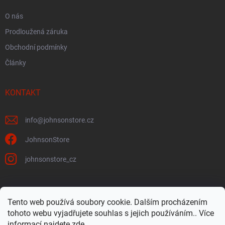
O nás
Prodloužená záruka
Obchodní podmínky
Články
KONTAKT
info
@
johnsonstore.cz
JohnsonStore
johnsonstore_cz
Tento web používá soubory cookie. Dalším procházením
Johnson Health Tech CZ & SK
Johnsonstore.sk
tohoto webu vyjadřujete souhlas s jejich používáním.. Více
informací najdete
zde
.