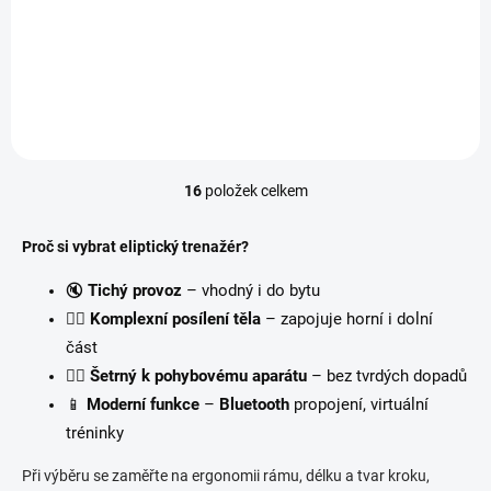
Matrix Fitness A30
Matrix Fitness A30
XER
XIR
109 990 Kč
121 990 Kč
Do košíku
Do košíku
16
položek celkem
O
v
Proč si vybrat eliptický trenažér?
l
á
🔇
Tichý provoz
– vhodný i do bytu
d
🏋️‍♂️
Komplexní posílení těla
– zapojuje horní i dolní
a
část
🧘‍♀️
Šetrný k pohybovému aparátu
c
– bez tvrdých dopadů
📱
Moderní funkce
–
Bluetooth
propojení, virtuální
í
tréninky
p
r
Při výběru se zaměřte na ergonomii rámu, délku a tvar kroku,