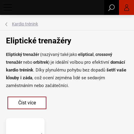
Přejít
Hledat
na
obsah
Kardio trénink
Eliptické trenažéry
Eliptický trenažér
(nazývaný také jako
eliptical
,
crossový
je ideální volbou pro efektivní
domácí
trenažér
nebo
orbitrek
)
kardio trénink
. Díky plynulému pohybu bez dopadů
šetří vaše
klouby i záda
, což ocení zejména lidé se sedavým
zaměstnáním nebo začátečníci.
Číst více