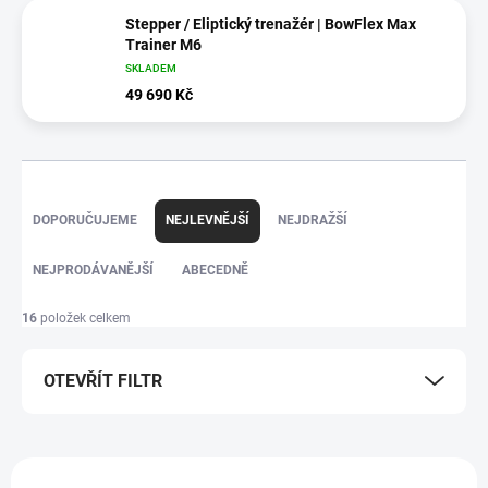
Stepper / Eliptický trenažér | BowFlex Max
Trainer M6
SKLADEM
49 690 Kč
Ř
DOPORUČUJEME
NEJLEVNĚJŠÍ
NEJDRAŽŠÍ
a
z
NEJPRODÁVANĚJŠÍ
ABECEDNĚ
e
16
položek celkem
n
í
OTEVŘÍT FILTR
p
r
V
o
DÁREK - MASÁŽNÍ