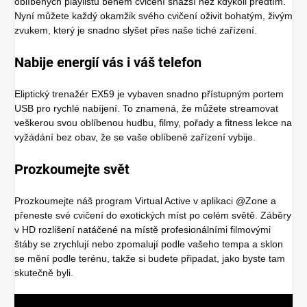
oblíbených playlistů během cvičení snazší než kdykoli předtím.
Nyní můžete každý okamžik svého cvičení oživit bohatým, živým
zvukem, který je snadno slyšet přes naše tiché zařízení.
Nabije energií vás i váš telefon
Eliptický trenažér EX59 je vybaven snadno přístupným portem
USB pro rychlé nabíjení. To znamená, že můžete streamovat
veškerou svou oblíbenou hudbu, filmy, pořady a fitness lekce na
vyžádání bez obav, že se vaše oblíbené zařízení vybije.
Prozkoumejte svět
Prozkoumejte náš program Virtual Active v aplikaci @Zone a
přeneste své cvičení do exotických míst po celém světě. Záběry
v HD rozlišení natáčené na místě profesionálními filmovými
štáby se zrychlují nebo zpomalují podle vašeho tempa a sklon
se mění podle terénu, takže si budete připadat, jako byste tam
skutečně byli.