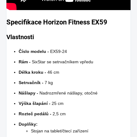
Specifikace Horizon Fitness EX59
Vlastnosti
Číslo modelu -
EX59-24
Rám -
SixStar se setrvačníkem vpředu
Délka kroku -
46 cm
Setrvačník -
7 kg
Nášlapy -
Nadrozmřené nášlapy, otočné
Výška šlapání -
25 cm
Rozteč pedálů -
2,5 cm
Doplňky:
Stojan na tablet/čtecí zařízení