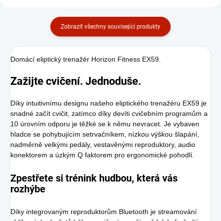
Zobrazit všechny související produkty
Domácí eliptický trenažér Horizon Fitness EX59.
Zažijte cvičení. Jednoduše.
Díky intuitivnímu designu našeho eliptického trenažéru EX59 je
snadné začít cvičit, zatímco díky devíti cvičebním programům a
10 úrovním odporu je těžké se k němu nevracet. Je vybaven
hladce se pohybujícím setrvačníkem, nízkou výškou šlapání,
nadměrně velkými pedály, vestavěnými reproduktory, audio
konektorem a úzkým Q faktorem pro ergonomické pohodlí.
Zpestřete si trénink hudbou, která vás
rozhýbe
Díky integrovaným reproduktorům Bluetooth je streamování