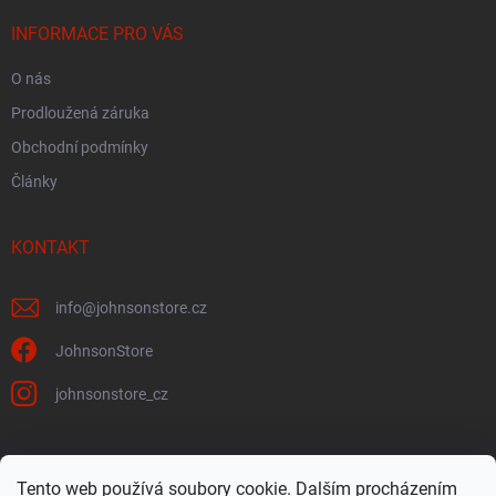
INFORMACE PRO VÁS
O nás
Prodloužená záruka
Obchodní podmínky
Články
KONTAKT
info
@
johnsonstore.cz
JohnsonStore
johnsonstore_cz
Tento web používá soubory cookie. Dalším procházením