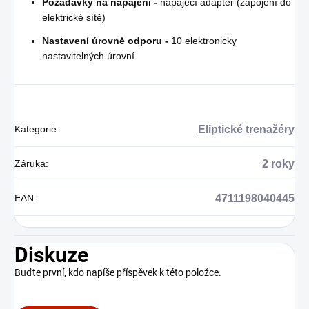
Požadavky na napájení -
napájecí adaptér (zapojení do
elektrické sítě)
Nastavení úrovně odporu -
10 elektronicky
nastavitelných úrovní
Kategorie
:
Eliptické trenažéry
Záruka
:
2 roky
EAN
:
4711198040445
Diskuze
Buďte první, kdo napíše příspěvek k této položce.