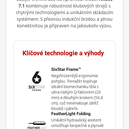
7.1
kombinuje robustnost klubových strojů s
chytrými technologiemi a unikátním skládacím
systémem. S přesnou indukční brzdou a plnou
konektivitou je připraven na jakoukoliv výzvu.
Klíčové technologie a výhody
SixStar Frame™
Nejpřirozenější ergonomie
pohybu. Trenažér kopíruje
ideální biomechaniku těla s
ultra-nízkým Q-faktorem (20
mm) a dlouhým krokem (50,8
cm), což minimalizuje zátěž
kloubů i páteře.
FeatherLight Folding
Unikátní hydraulický asistent
umožňuje bezpečné a plynulé