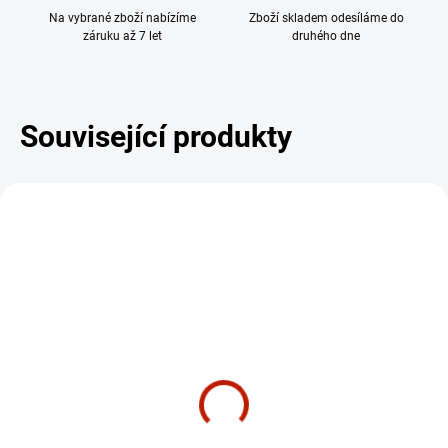
Na vybrané zboží nabízíme
Zboží skladem odesíláme do
záruku až 7 let
druhého dne
Související produkty
DÁREK - MASÁŽNÍ
DÁREK - MASÁŽNÍ
PŘÍSTROJ
PŘÍSTROJ
ZDARMA
ZDARM
CENTRÁLNÍ SKLAD - 2-3 TÝDNY
SKLADEM
Eliptický trenažér |