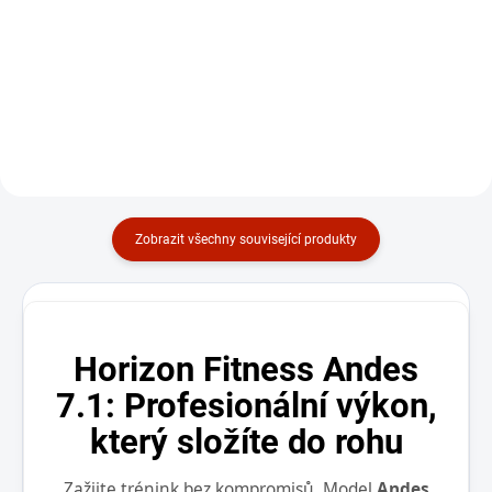
Eliptický trenažér |
Horizon Fitness Andes
Horizon Fitness Andes
5.1
3.1
36 990 Kč
34 490 Kč
Do košíku
Do košíku
Zobrazit všechny související produkty
Horizon Fitness Andes
7.1: Profesionální výkon,
který složíte do rohu
Zažijte trénink bez kompromisů. Model
Andes