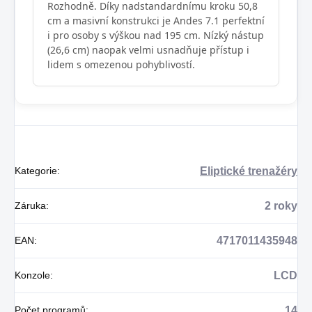
Rozhodně. Díky nadstandardnímu kroku 50,8
cm a masivní konstrukci je Andes 7.1 perfektní
i pro osoby s výškou nad 195 cm. Nízký nástup
(26,6 cm) naopak velmi usnadňuje přístup i
lidem s omezenou pohyblivostí.
Kategorie
:
Eliptické trenažéry
Záruka
:
2 roky
EAN
:
4717011435948
Konzole
:
LCD
Počet programů
:
14