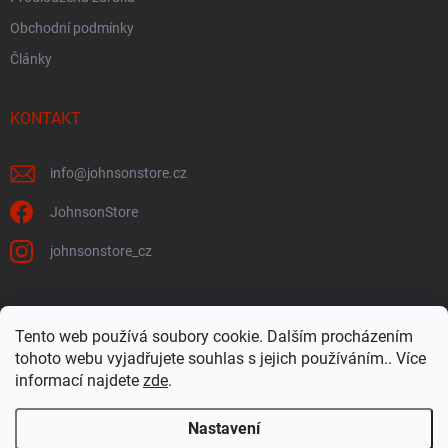
Obchodní podmínky
Články
KONTAKT
info
@
johnsonstore.cz
JohnsonStore
johnsonstore_cz
Tento web používá soubory cookie. Dalším procházením
Johnson Health Tech CZ & SK
Johnsonstore.sk
tohoto webu vyjadřujete souhlas s jejich používáním.. Více
informací najdete
zde
.
Nastavení