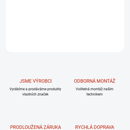
dokonale přirozený pohyb a plnou Bluetooth konektivitu s
aplikacemi Zwift, Kinomap a @Zone. Díky systému
FeatherLight jej složíte jedním pohybem, aniž byste
obětovali robustnost nutnou pro intenzivní trénink.
DETAILNÍ INFORMACE
ZEPTAT SE
JSME VÝROBCI
ODBORNÁ MONTÁŽ
Vyrábíme a prodáváme produkty
Volitelná montáž naším
vlastních značek
technikem
PRODLOUŽENÁ ZÁRUKA
RYCHLÁ DOPRAVA