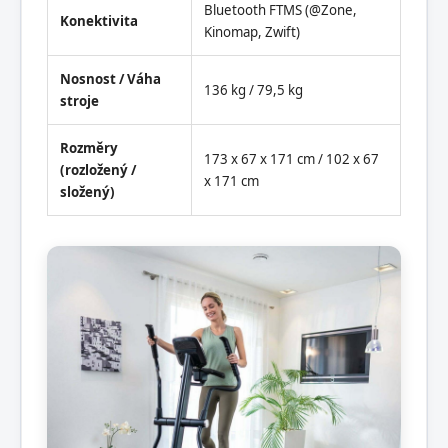
Bluetooth FTMS (@Zone,
Konektivita
Kinomap, Zwift)
Nosnost / Váha
136 kg / 79,5 kg
stroje
Rozměry
173 x 67 x 171 cm / 102 x 67
(rozložený /
x 171 cm
složený)