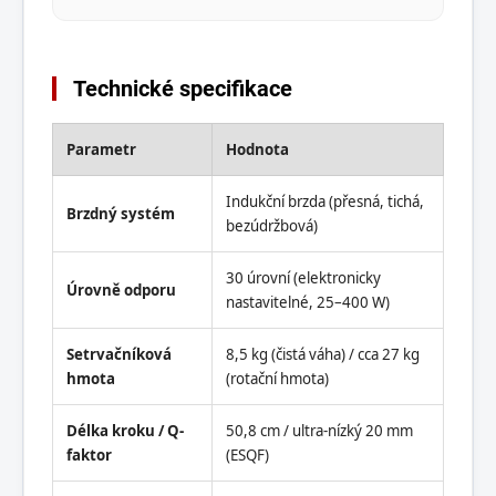
Technické specifikace
Parametr
Hodnota
Indukční brzda (přesná, tichá,
Brzdný systém
bezúdržbová)
30 úrovní (elektronicky
Úrovně odporu
nastavitelné, 25–400 W)
Setrvačníková
8,5 kg (čistá váha) / cca 27 kg
hmota
(rotační hmota)
Délka kroku / Q-
50,8 cm / ultra-nízký 20 mm
faktor
(ESQF)