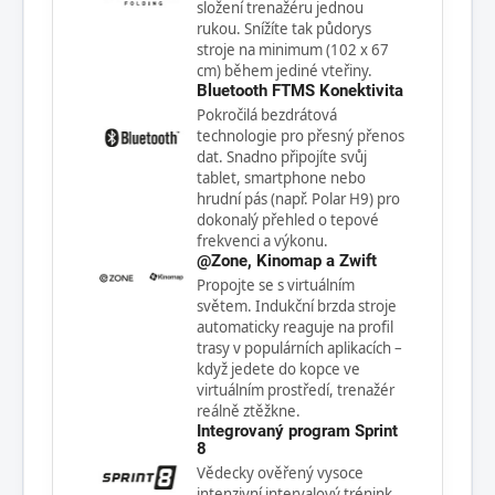
složení trenažéru jednou
rukou. Snížíte tak půdorys
stroje na minimum (102 x 67
cm) během jediné vteřiny.
Bluetooth FTMS Konektivita
Pokročilá bezdrátová
technologie pro přesný přenos
dat. Snadno připojíte svůj
tablet, smartphone nebo
hrudní pás (např. Polar H9) pro
dokonalý přehled o tepové
frekvenci a výkonu.
@Zone, Kinomap a Zwift
Propojte se s virtuálním
světem. Indukční brzda stroje
automaticky reaguje na profil
trasy v populárních aplikacích –
když jedete do kopce ve
virtuálním prostředí, trenažér
reálně ztěžkne.
Integrovaný program Sprint
8
Vědecky ověřený vysoce
intenzivní intervalový trénink