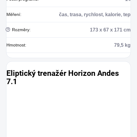
Měření
:
čas, trasa, rychlost, kalorie, tep
?
Rozměry
:
173 x 67 x 171 cm
Hmotnost
:
79,5 kg
Eliptický trenažér Horizon Andes
7.1