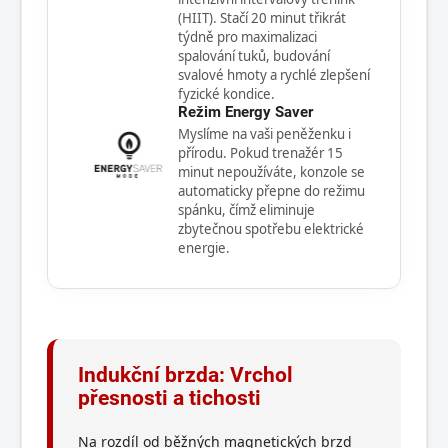
(HIIT). Stačí 20 minut třikrát
týdně pro maximalizaci
spalování tuků, budování
svalové hmoty a rychlé zlepšení
fyzické kondice.
Režim Energy Saver
Myslíme na vaši peněženku i
přírodu. Pokud trenažér 15
minut nepoužíváte, konzole se
automaticky přepne do režimu
spánku, čímž eliminuje
zbytečnou spotřebu elektrické
energie.
Indukční brzda: Vrchol
přesnosti a tichosti
Na rozdíl od běžných magnetických brzd