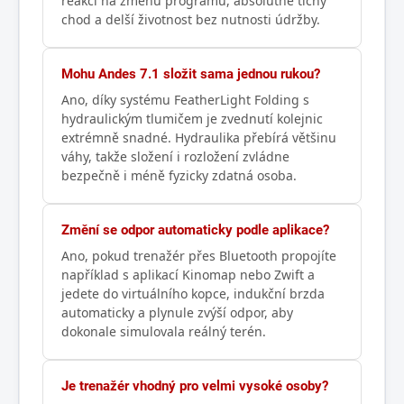
reakci na změnu programu, absolutně tichý
chod a delší životnost bez nutnosti údržby.
Mohu Andes 7.1 složit sama jednou rukou?
Ano, díky systému FeatherLight Folding s
hydraulickým tlumičem je zvednutí kolejnic
extrémně snadné. Hydraulika přebírá většinu
váhy, takže složení i rozložení zvládne
bezpečně i méně fyzicky zdatná osoba.
Změní se odpor automaticky podle aplikace?
Ano, pokud trenažér přes Bluetooth propojíte
například s aplikací Kinomap nebo Zwift a
jedete do virtuálního kopce, indukční brzda
automaticky a plynule zvýší odpor, aby
dokonale simulovala reálný terén.
Je trenažér vhodný pro velmi vysoké osoby?