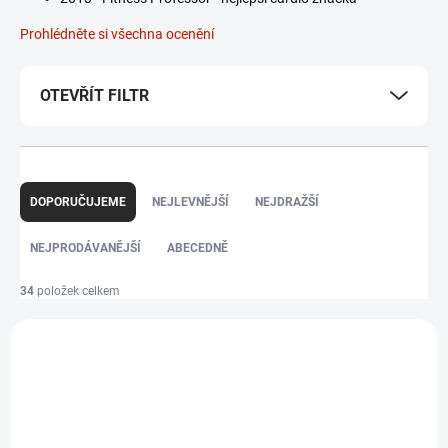
Prohlédněte si všechna ocenění
OTEVŘÍT FILTR
Ř
DOPORUČUJEME
NEJLEVNĚJŠÍ
NEJDRAŽŠÍ
a
z
NEJPRODÁVANĚJŠÍ
ABECEDNĚ
e
34
položek celkem
n
V
í
DÁREK - MASÁŽNÍ
DÁREK - MASÁŽNÍ
ý
PŘÍSTROJ
PŘÍSTROJ
p
ZDARMA
ZDARMA
p
r
i
o