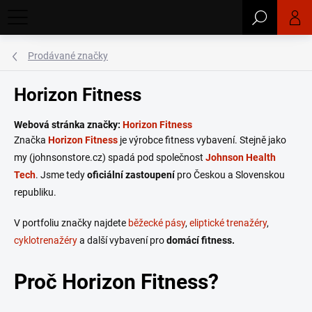
Přejít
Hledat
na
obsah
Prodávané značky
Horizon Fitness
Webová stránka značky:
Horizon Fitness
Značka
Horizon Fitness
je výrobce fitness vybavení. Stejně jako
my (johnsonstore.cz) spadá pod společnost
Johnson Health
Tech
. Jsme tedy
oficiální zastoupení
pro Českou a Slovenskou
republiku.
V portfoliu značky najdete
běžecké pásy
,
eliptické trenažéry
,
cyklotrenažéry
a další vybavení pro
domácí fitness.
Proč Horizon Fitness?