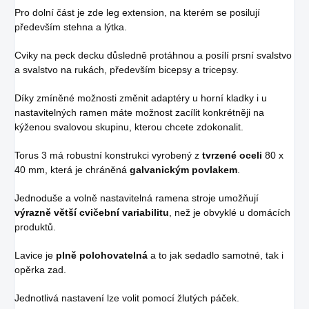
Pro dolní část je zde leg extension, na kterém se posilují
především stehna a lýtka.
Cviky na peck decku důsledně protáhnou a posílí prsní svalstvo
a svalstvo na rukách, především bicepsy a tricepsy.
Díky zmíněné možnosti změnit adaptéry u horní kladky i u
nastavitelných ramen máte možnost zacílit konkrétněji na
kýženou svalovou skupinu, kterou chcete zdokonalit.
Torus 3 má robustní konstrukci vyrobený z
tvrzené oceli
80 x
40 mm, která je chráněná
galvanickým povlakem
.
Jednoduše a volně nastavitelná ramena stroje umožňují
výrazně větší cvičební variabilitu
, než je obvyklé u domácích
produktů.
Lavice je
plně polohovatelná
a to jak sedadlo samotné, tak i
opěrka zad.
Jednotlivá nastavení lze volit pomocí žlutých páček.