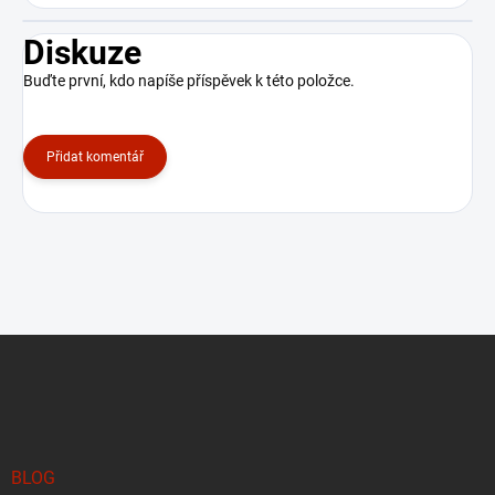
Diskuze
Buďte první, kdo napíše příspěvek k této položce.
Přidat komentář
Z
á
p
a
BLOG