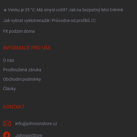
t
í
☀️ Venku je 35 °C: Má smysl cvičit? Jak na bezpečný letní trénink
Jak vybrat cyklotrenažér: Průvodce od profíků 🚴‍♂️
Fit podzim doma
INFORMACE PRO VÁS
O nás
Prodloužená záruka
Obchodní podmínky
Články
KONTAKT
info
@
johnsonstore.cz
JohnsonStore