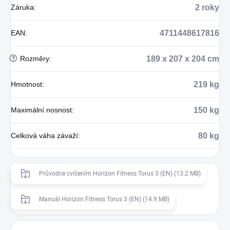
Záruka
:
2 roky
EAN
:
4711448617816
?
Rozměry
:
189 x 207 x 204 cm
Hmotnost
:
219 kg
Maximální nosnost
:
150 kg
Celková váha závaží
:
80 kg
Průvodce cvičením Horizon Fitness Torus 3 (EN) (13.2 MB)
Manuál Horizon Fitness Torus 3 (EN) (14.9 MB)