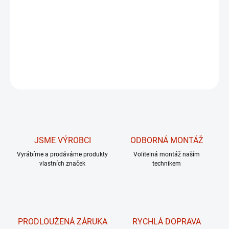
modulovatelnou horní kladku a polohovatelná ramena,
která nabízí mnoho variant cviků. Navíc je zde možnost
výměny adaptérů.
DETAILNÍ INFORMACE
ZEPTAT SE
JSME VÝROBCI
ODBORNÁ MONTÁŽ
Vyrábíme a prodáváme produkty
Volitelná montáž naším
vlastních značek
technikem
PRODLOUŽENÁ ZÁRUKA
RYCHLÁ DOPRAVA