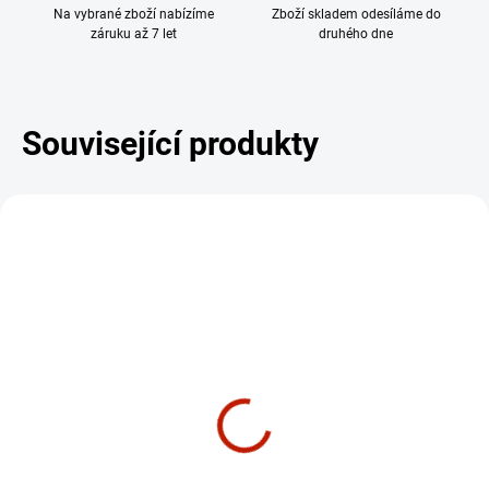
Na vybrané zboží nabízíme
Zboží skladem odesíláme do
záruku až 7 let
druhého dne
Související produkty
DÁREK - MASÁŽNÍ
DÁREK - MASÁŽNÍ
PŘÍSTROJ
PŘÍSTROJ
ZDARMA
SHOWROOM PRAHA
SKLADEM
SKLADEM
BowFlex IC Bike SEi -
Rotoped Schwinn 510U