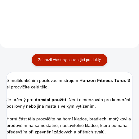
cyklotrenažér
15 990 Kč
39 490 Kč
Do košíku
Do košíku
Zobrazit všechny související produkty
S multifunkčním posilovacím strojem
Horizon Fitness Torus 3
si procvičíte celé tělo.
Je určený pro
domácí použití
. Není dimenzován pro komerční
posilovny nebo jiná místa s velkým vytížením.
Horní část těla procvičíte na horní kladce, bradlech, motýlkovi a
především na samostatné, nastavitelné kladce, která pomáhá
především při zpevnění zádových a břišních svalů.