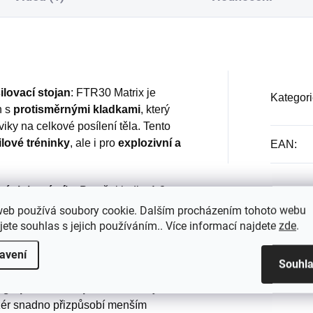
ilovací stojan
: FTR30 Matrix je
Kategori
n s
protisměrnými kladkami
, který
ky na celkové posílení těla. Tento
ilové tréninky
, ale i pro
explozivní a
EAN
:
tréninkové cíle
: Poměr kladky 1:2
ovou zátěží pro
kontrolované a
web používá soubory cookie. Dalším procházením tohoto webu
press
nebo
lat pulldown
. Poměr 1:4,
jete souhlas s jejich používáním.. Více informací najdete
zde
.
 umožňuje explozivní cvičení se
avení
hlé pohyby a trénink rychlosti.
Souhl
ign pro domácí prostředí
: S výškou
žér snadno přizpůsobí menším