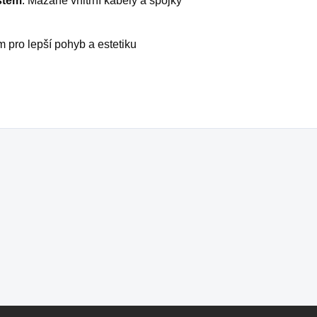
stém
: Mazané vnitřní kabely a spojky
m pro lepší pohyb a estetiku