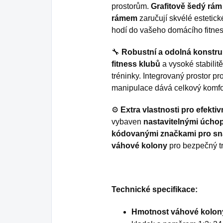
prostorům.
Grafitově šedý rám
rámem
zaručují skvélé estetick
hodí do vašeho domácího fitnes
🔧
Robustní a odolná konstr
fitness klubů
a vysoké stabilitě
tréninky. Integrovaný prostor pr
manipulace dává celkový komfo
⚙️
Extra vlastnosti pro efektiv
vybaven
nastavitelnými úcho
kódovanými značkami pro sn
váhové kolony
pro bezpečný tr
Technické specifikace:
Hmotnost váhové kolon