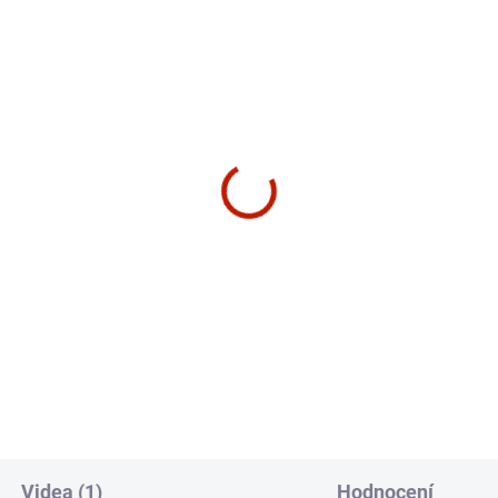
ZDARMA
Z
SKLADEM
SK
ický trenažér | Matrix
Matrix Fitness G1 Smith
ess E30 XER
Machine - Posilovací věž
(Multipress)
990 Kč
88 990 Kč
košíku
Do košíku
Videa (1)
Hodnocení