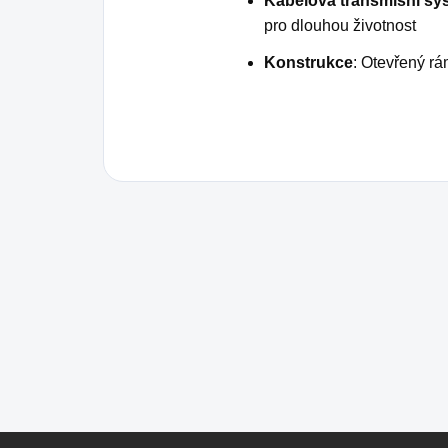
Kabelová transmisní sy
pro dlouhou životnost
Konstrukce
: Otevřený rá
Z