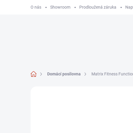
Přejít
O nás
Showroom
Prodloužená záruka
Nap
na
obsah
Hledat
KARDIO TRÉNINK
Domů
Domácí posilovna
Matrix Fitness Functio
Neohodnoceno
Podrobnosti hodnoce
DÁREK - MASÁŽNÍ
PŘÍSTROJ