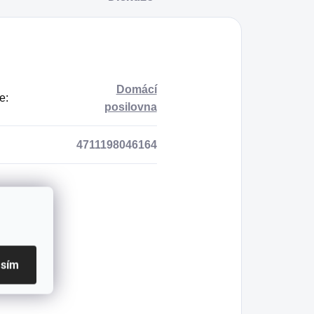
Domácí
e
:
posilovna
4711198046164
asím