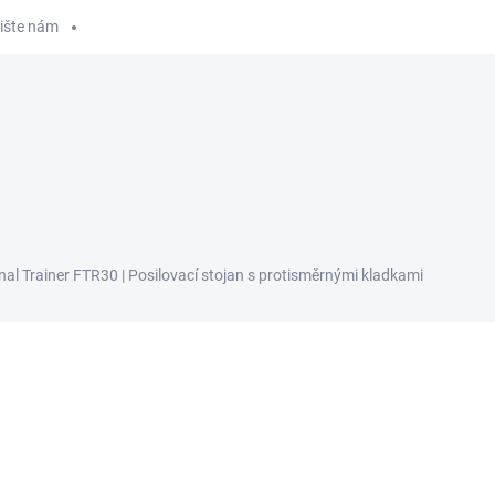
ište nám
DOMÁCÍ POSILOVNA
MASÁŽNÍ PŘÍSTROJE
KONTA
nal Trainer FTR30 | Posilovací stojan s protisměrnými kladkami
ní
ZNAČKA:
MATRIX FITNESS
112 990 Kč
ZDARMA
93 380 Kč bez DPH