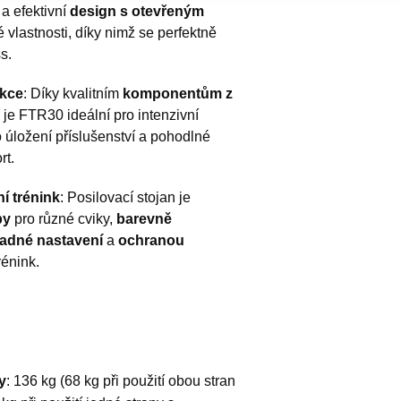
a efektivní
design s otevřeným
é vlastnosti, díky nimž se perfektně
s.
ukce
: Díky kvalitním
komponentům z
 je FTR30 ideální pro intenzivní
o úložení příslušenství a pohodlné
rt.
ní trénink
: Posilovací stojan je
py
pro různé cviky,
barevně
adné nastavení
a
ochranou
énink.
y
: 136 kg (68 kg při použití obou stran