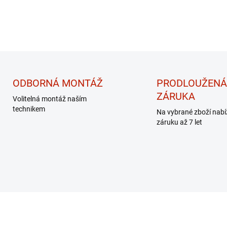
ODBORNÁ MONTÁŽ
PRODLOUŽENÁ
ZÁRUKA
Volitelná montáž naším
technikem
Na vybrané zboží nab
záruku až 7 let
EK - MASÁŽNÍ
DÁREK - MASÁŽNÍ
PŘÍSTROJ
PŘÍSTROJ