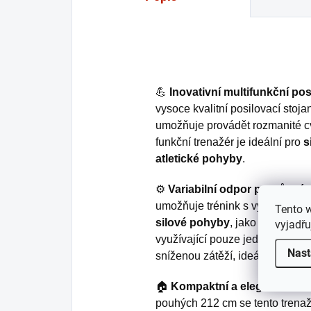
💪
Inovativní multifunkční pos
vysoce kvalitní posilovací stoja
umožňuje provádět rozmanité cvi
funkční trenažér je ideální pro
s
atletické pohyby
.
⚙️
Variabilní odpor pro různé 
umožňuje trénink s vyšší odpor
Tento 
silové pohyby
, jako je
bench 
vyjadřu
využívající pouze jednu stranu,
Nast
sníženou zátěží, ideální pro ryc
🏠
Kompaktní a elegantní des
pouhých 212 cm se tento trena