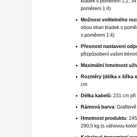
kladek s poměrem 1:2; 34 k
poměrem 1:4)
Možnost volitelného roz
obou stran kladek s poměr
s poměrem 1:4)
Přesnost nastavení odp
přizpůsobení vašim tréni
Maximální hmotnost uživ
Rozměry (délka x šířka 
cm
Délka kabelů
: 231 cm při
Rámová barva
: Grafitov
Hmotnost produktu
: 24
290,5 kg (s váhovou koló