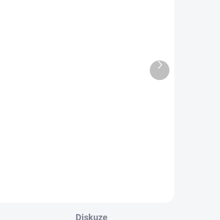
DARMA
ZDARMA
Další
produkt
LADEM
CENTRÁLNÍ SKLAD - 2-3 TÝDNY
Posilovací věž Horizon Fitness
Torus 3
37 990 Kč
Do košíku
Diskuze