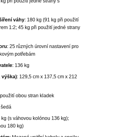
g při použití jedné strany s
šíření váhy
: 180 kg (91 kg při použití
em 1:2; 45 kg při použití jedné strany
oru
: 25 různých úrovní nastavení pro
nkovým potřebám
atele
: 136 kg
x výška)
: 129,5 cm x 137,5 cm x 212
 použití obou stran kladek
ě šedá
5 kg (s váhovou kolónou 136 kg);
nou 180 kg)