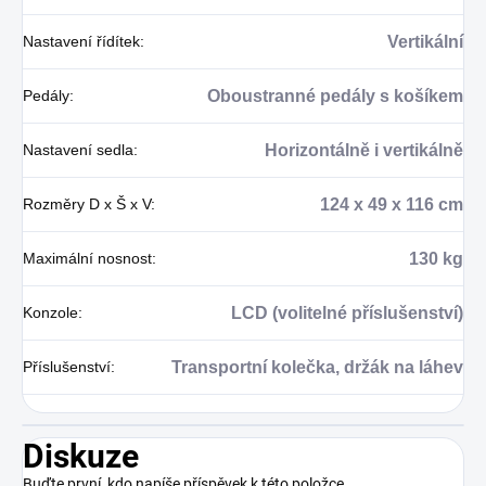
Nastavení řídítek
:
Vertikální
Pedály
:
Oboustranné pedály s košíkem
Nastavení sedla
:
Horizontálně i vertikálně
Rozměry D x Š x V
:
124 x 49 x 116 cm
Maximální nosnost
:
130 kg
Konzole
:
LCD (volitelné příslušenství)
Příslušenství
:
Transportní kolečka, držák na láhev
Diskuze
Buďte první, kdo napíše příspěvek k této položce.