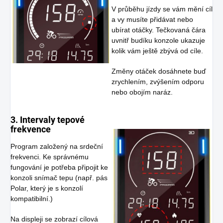
V průběhu jízdy se vám mění cíl
a vy musíte přidávat nebo
ubírat otáčky. Tečkovaná čára
uvnitř budíku konzole ukazuje
kolik vám ještě zbývá od cíle.
Změny otáček dosáhnete buď
zrychlením, zvýšením odporu
nebo obojím naráz.
3. Intervaly tepové
frekvence
Program založený na srdeční
frekvenci. Ke správnému
fungování je potřeba připojit ke
konzoli snímač tepu (např. pás
Polar, který je s konzolí
kompatibilní.)
Na displeji se zobrazí cílová