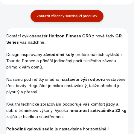
Zobrazit všechny související produkty
Domácí cyklotrenažér
Horizon Fitness GR3
z nové řady
GR
Series
vás nadchne.
Design inspirovaný
závodními koly
profesionálních cyklistů z
Tour de France a přináší jedinečný pocit silničního závodu
přímo k vám domů.
Na rámu pod řídítky snadno
nastavíte výši odporu
vestavěné
třecí brzdy. Regulátor je mikro nastavitelný, takže přechod je
plynulý a přesný.
Kvalitní technické zpracování podporuje váš komfort jízdy a
dobré tréninkové výkony. Vysoká
hmotnost setrvačníku 22 kg
zajišťuje hladkou soustřednost.
Pohodlné gelové sedlo
je nastavitelné horizontálně i