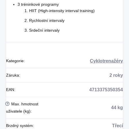
3 tréninkové programy
HIIT (High-intensity interval training)
Rychlostní intervaly
Srdeční intervaly
Kategorie
:
Cyklotrenažéry
Záruka
:
2 roky
EAN
:
4713375350354
?
Max. hmotnost
44 kg
uživatele (kg)
:
Brzdný systém
:
Třecí