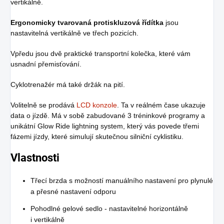
vertikálně.
Ergonomicky tvarovaná protiskluzová řídítka
jsou
nastavitelná vertikálně ve třech pozicích.
Vpředu jsou dvě praktické transportní kolečka, které vám
usnadní přemisťování.
Cyklotrenažér má také držák na pití.
Volitelně se prodává
LCD konzole
. Ta v reálném čase ukazuje
data o jízdě. Má v sobě zabudované 3 tréninkové programy a
unikátní Glow Ride lightning system, který vás povede třemi
fázemi jízdy, které simulují skutečnou silniční cyklistiku.
Vlastnosti
Třecí brzda s možností manuálního nastavení pro plynulé
a přesné nastavení odporu
Pohodlné gelové sedlo - nastavitelné horizontálně
i vertikálně