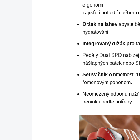
ergon
zajišťují pohodlí i během 
Držák na lahev
abyste bě
hydratováni
Integrovaný držák pro tab
Pedály Dual SPD nabízejí f
nášlapných patek nebo SPD
Setrvačník
o hmotnosti
18
řemenovým pohonem.
Neomezený odpor umožňuj
tréninku podle potřeby.