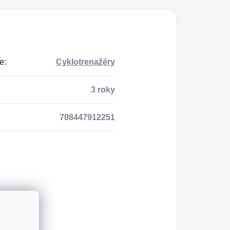
e
:
Cyklotrenažéry
3 roky
708447912251