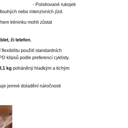
omii
- Polstrované rukojeti
dlouhých nebo intenzivních jízd.
hem tréninku mohli zůstat
let, či telefon.
lexibilitu použití standardních
 klipsů podle preferencí cyklisty.
,1 kg
poháněný hladkým a tichým
e jemné doladění náročnosti