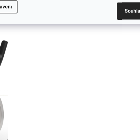
avení
Souhl