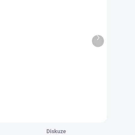
DARMA
ZDARMA
Další
produkt
SKLADEM
 TÝDNY
Běžecký pás Horizon Fitness
Adventure 1
36 990 Kč
Do košíku
Diskuze