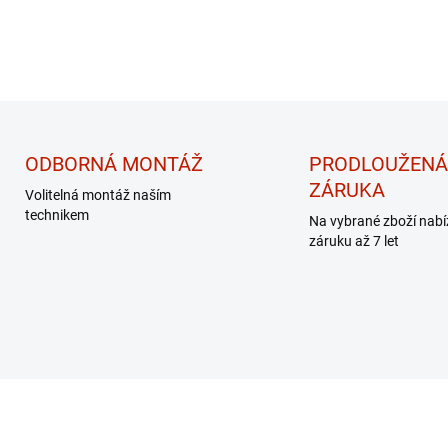
ODBORNÁ MONTÁŽ
PRODLOUŽENÁ
ZÁRUKA
Volitelná montáž naším
technikem
Na vybrané zboží nab
záruku až 7 let
EK - MASÁŽNÍ
DÁREK - MASÁŽNÍ
PŘÍSTROJ
PŘÍSTROJ