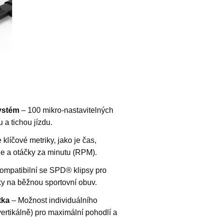
ystém
– 100 mikro-nastavitelných
 a tichou jízdu.
klíčové metriky, jako je čas,
ie a otáčky za minutu (RPM).
ompatibilní se SPD® klipsy pro
íčky na běžnou sportovní obuv.
tka
– Možnost individuálního
vertikálně) pro maximální pohodlí a