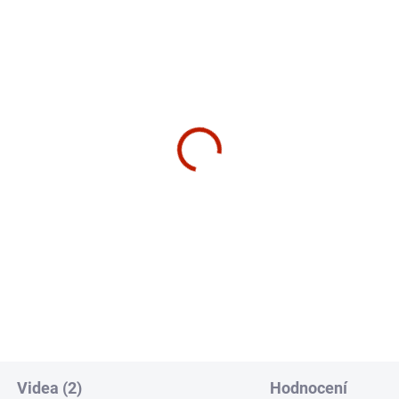
OOM PRAHA
SHOWROOM PRAHA
ZDARMA
Z
SKLADEM
CENTRÁLNÍ SKLAD - 2-3
zon Fitness GR3
Horizon Fitness GR7
otrenažér
Cyklotrenažér
900 Kč
29 490 Kč
košíku
Detail
Videa (2)
Hodnocení