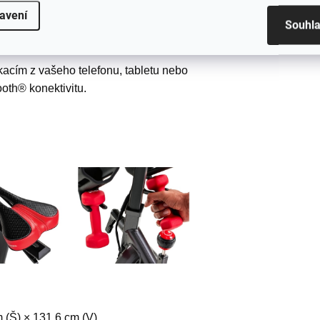
avení
.
Souhl
. Plynulý. Magnetický.
kacím z vašeho telefonu, tabletu nebo
ooth® konektivitu.
 (Š) × 131,6 cm (V)