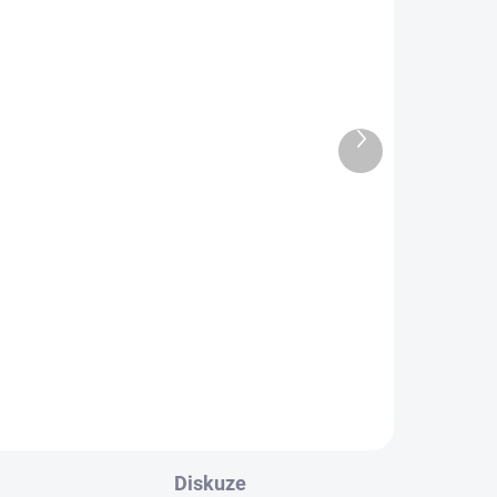
SHOWROOM PRAHA
DARMA
ZDARMA
Další
produkt
LADEM
CENTRÁLNÍ SKLAD - 2-3 TÝDNY
Horizon Fitness GR7
Cyklotrenažér
29 490 Kč
Detail
Diskuze