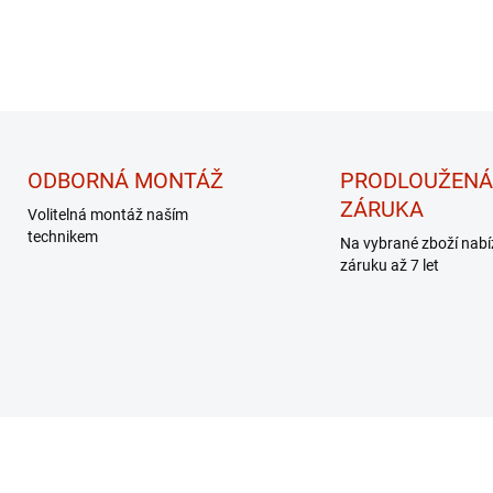
ODBORNÁ MONTÁŽ
PRODLOUŽENÁ
ZÁRUKA
Volitelná montáž naším
technikem
Na vybrané zboží nab
záruku až 7 let
EK - MASÁŽNÍ
DÁREK - MASÁŽNÍ
PŘÍSTROJ
PŘÍSTROJ