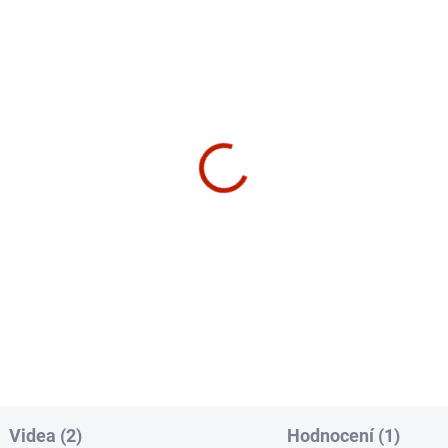
OOM PRAHA
SHOWROOM PRAHA
ZDARMA
Z
SKLADEM
SK
cký pás Horizon Fitness
Horizon Fitness GR3
gon X
Cyklotrenažér
400 Kč
19 900 Kč
košíku
Do košíku
Videa (2)
Hodnocení (1)