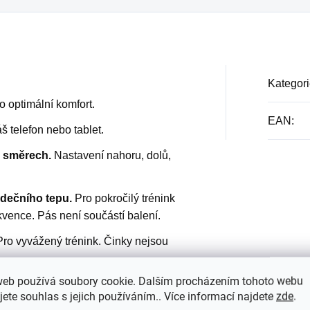
Kategori
o optimální komfort.
EAN
:
š telefon nebo tablet.
4 směrech.
Nastavení nahoru, dolů,
dečního tepu.
Pro pokročilý trénink
kvence. Pás není součástí balení.
ro vyvážený trénink. Činky nejsou
web používá soubory cookie. Dalším procházením tohoto webu
 dostatečnou hydrataci.
jete souhlas s jejich používáním.. Více informací najdete
zde
.
® zámky pro cyklistické boty |