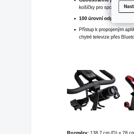
Nast
košíčky pro sportovní obuv
100 úrovní odporu.
Tichý
Přístup k propojeným apli
chytré televize přes Bluet
Rozměry:
138,7 cm (D) × 78 cm