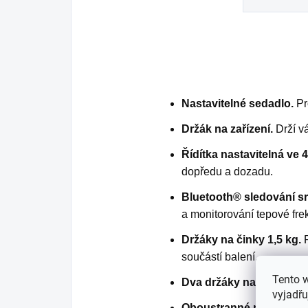
Nastavitelné sedadlo.
Pr
Držák na zařízení.
Drží vá
Řídítka nastavitelná ve 
dopředu a dozadu.
Bluetooth® sledování sr
a monitorování tepové fre
Držáky na činky 1,5 kg.
P
součástí balení.
Tento 
Dva držáky na láhev.
Pro
vyjadřu
Oboustranné pedály.
SPD