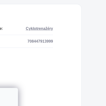
e
:
Cyklotrenažéry
708447913999