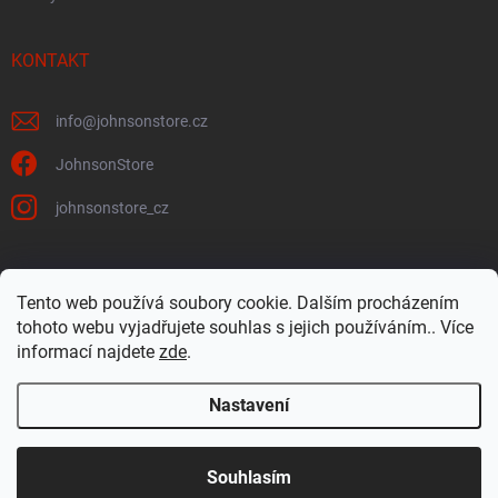
KONTAKT
info
@
johnsonstore.cz
JohnsonStore
johnsonstore_cz
Tento web používá soubory cookie. Dalším procházením
Johnson Health Tech CZ & SK
Johnsonstore.sk
tohoto webu vyjadřujete souhlas s jejich používáním.. Více
informací najdete
zde
.
Nastavení
Copyright 2026
JohnsonStore.cz
. Všechna práva vyhrazena.
Upravit
nastavení cookies
Souhlasím