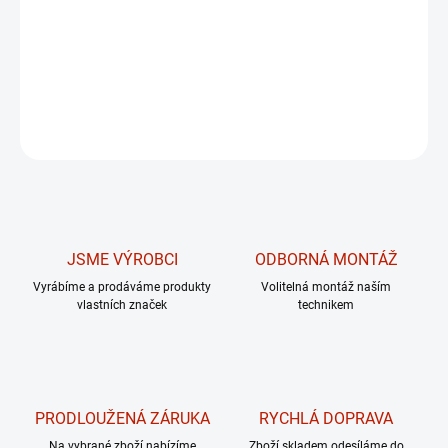
trenažéry.
DETAILNÍ INFORMACE
ZEPTAT SE
JSME VÝROBCI
ODBORNÁ MONTÁŽ
Vyrábíme a prodáváme produkty
Volitelná montáž naším
vlastních značek
technikem
PRODLOUŽENÁ ZÁRUKA
RYCHLÁ DOPRAVA
Na vybrané zboží nabízíme
Zboží skladem odesíláme do