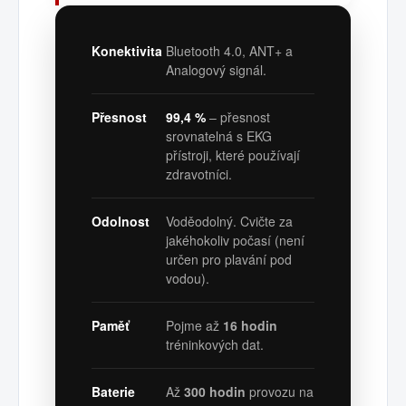
Konektivita
Bluetooth 4.0, ANT+ a
Analogový signál.
Přesnost
99,4 %
– přesnost
srovnatelná s EKG
přístroji, které používají
zdravotníci.
Odolnost
Voděodolný. Cvičte za
jakéhokoliv počasí (není
určen pro plavání pod
vodou).
Paměť
Pojme až
16 hodin
tréninkových dat.
Baterie
Až
300 hodin
provozu na