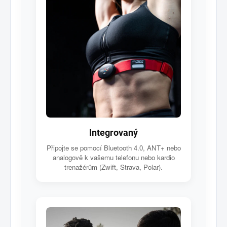
Integrovaný
Připojte se pomocí Bluetooth 4.0, ANT+ nebo
analogově k vašemu telefonu nebo kardio
trenažérům (Zwift, Strava, Polar).