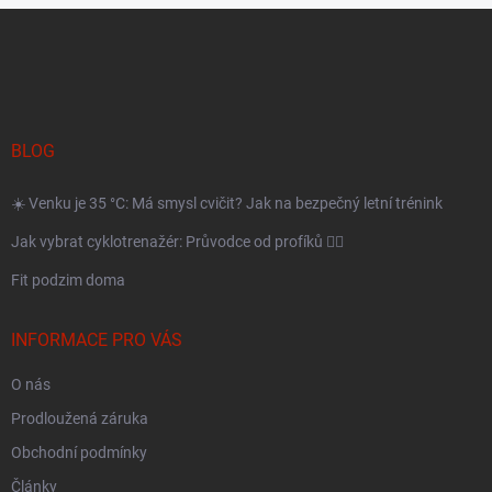
Z
á
p
a
BLOG
t
í
☀️ Venku je 35 °C: Má smysl cvičit? Jak na bezpečný letní trénink
Jak vybrat cyklotrenažér: Průvodce od profíků 🚴‍♂️
Fit podzim doma
INFORMACE PRO VÁS
O nás
Prodloužená záruka
Obchodní podmínky
Články