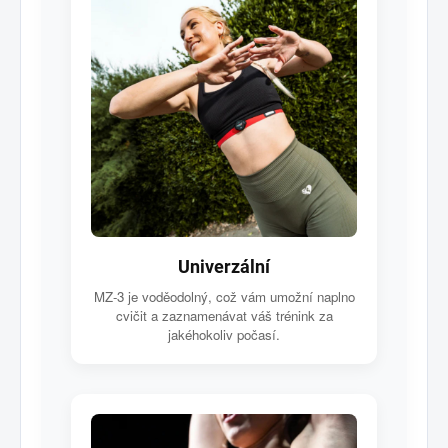
Univerzální
MZ-3 je voděodolný, což vám umožní naplno
cvičit a zaznamenávat váš trénink za
jakéhokoliv počasí.