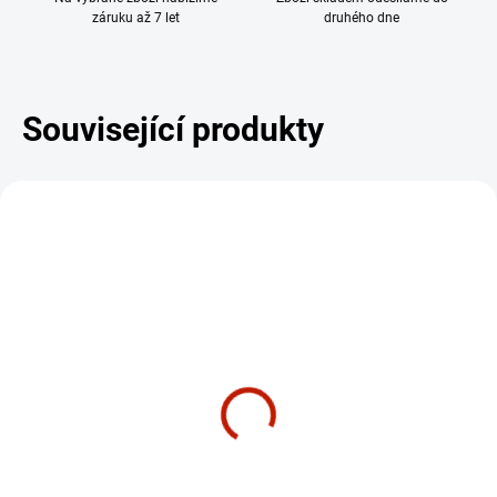
záruku až 7 let
druhého dne
Související produkty
SHOWROOM PRAHA
SHOWROOM PRAHA
DÁREK - MASÁŽNÍ
DÁREK - MASÁŽNÍ
ZDARMA
ZDARM
PŘÍSTROJ
PŘÍSTROJ
SKLADEM
SKLADEM
Běžecký pás BowFlex 25
Běžecký pás BowFlex 56
91 990 Kč
118 490 Kč