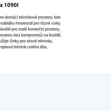
ex 1090I
pro domácí tréninkové prostory, kde
u nabídku hmotností pro různé cviky.
kvélé pro malé komerční prostory,
 prostoru bez kompromisů na kvalitě.
žijte činky pro silové tréninky,
mplexní trénink celého těla.