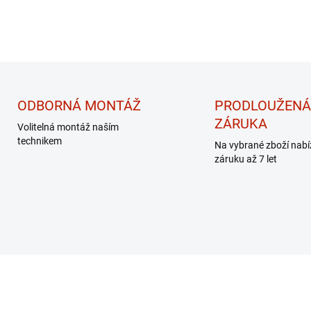
ODBORNÁ MONTÁŽ
PRODLOUŽENÁ
ZÁRUKA
Volitelná montáž naším
technikem
Na vybrané zboží nab
záruku až 7 let
EK - MASÁŽNÍ
DÁREK - MASÁŽNÍ
PŘÍSTROJ
PŘÍSTROJ
SHOWROOM PRAHA