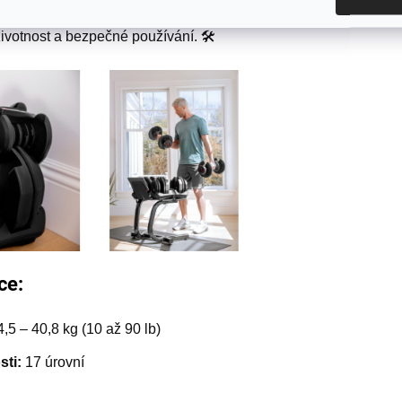
Odolná konstrukce z kvalitní oceli a
životnost a bezpečné používání. 🛠️
ce:
,5 – 40,8 kg (10 až 90 lb)
ti:
17 úrovní