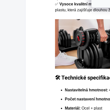
✅
Vysoce kvalitní materiály
– 
plastu, která zajišťuje dlouhou 
🛠️ Technické specifika
Nastavitelná hmotnost:
4
Počet nastavení hmotnos
Materiál:
Ocel + plast