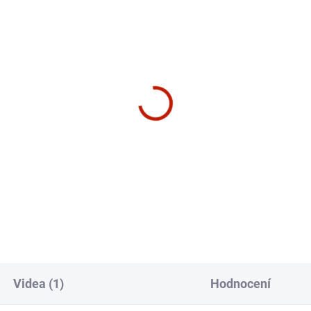
ZDARMA
Z
SKLADEM
SK
cký pás BowFlex BXT8Ji
BowFlex IC Bike SEi -
cyklotrenažér
399 Kč
39 490 Kč
košíku
Do košíku
Videa (1)
Hodnocení