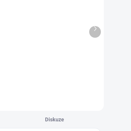
DARMA
ZDARMA
Další
produkt
LADEM
SKLADEM
Stepper / Eliptický trenažér |
BowFlex Max Trainer M6
49 690 Kč
Do košíku
Diskuze