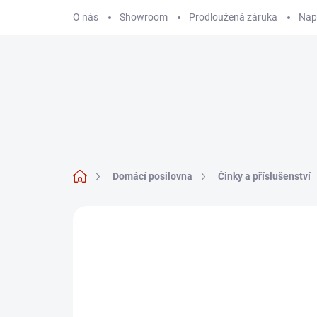
Přejít
O nás
Showroom
Prodloužená záruka
Nap
na
obsah
Hledat
KARDIO TRÉNINK
Domů
Domácí posilovna
Činky a příslušenství
Neohodnoceno
Podrobnosti hodnoce
SHOWROOM PRAHA