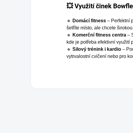
💥 Využití činek Bowfl
🔹
Domácí fitness
– Perfektní 
šetříte místo, ale chcete široko
🔹
Komerční fitness centra
– S
kde je potřeba efektivní využití
🔹
Silový trénink i kardio
– Pou
vytrvalostní cvičení nebo pro ko