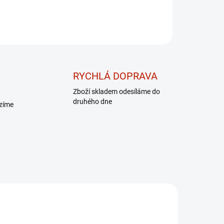
RYCHLÁ DOPRAVA
Zboží skladem odesíláme do
druhého dne
ízíme
DÁREK - MASÁŽNÍ
PŘÍSTROJ
SHOWROOM PRAHA