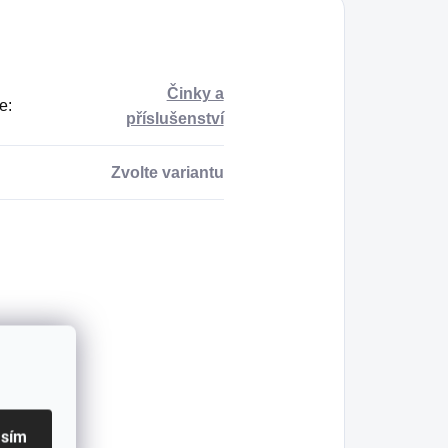
Činky a
e
:
příslušenství
Zvolte variantu
asím