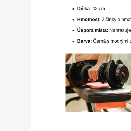
Délka:
43 cm
Hmotnost:
2 činky o hmot
Úspora místa:
Nahrazuje 
Barva:
Černá s modrými d