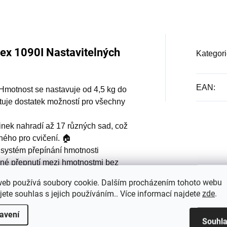
lex 1090I Nastavitelných
Kategori
EAN
:
Hmotnost se nastavuje od 4,5 kg do
ytuje dostatek možností pro všechny
inek nahradí až 17 různých sad, což
ého pro cvičení. 🏠
systém přepínání hmotnosti
né přepnutí mezi hmotnostmi bez
web používá soubory cookie. Dalším procházením tohoto webu
esign činek zajišťuje pohodlný úchop
jete souhlas s jejich používáním.. Více informací najdete
zde
.
šechny typy tréninků: silový trénink,
avení
Souhl
iky pro celé tělo. 🏋️‍♀️