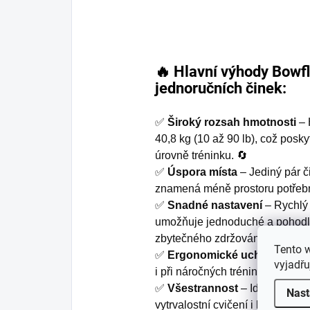
🔥 Hlavní výhody Bowf
jednoručních činek:
✅
Široký rozsah hmotnosti
– 
40,8 kg (10 až 90 lb), což posk
úrovně tréninku. 🔄
✅
Úspora místa
– Jediný pár č
znamená méně prostoru potřebn
✅
Snadné nastavení
– Rychlý 
umožňuje jednoduché a pohodl
zbytečného zdržování. ⏱️
Tento 
✅
Ergonomické uchopení
– D
vyjadřu
i při náročných trénincích. 💥
✅
Všestrannost
– Ideální pro v
Nast
vytrvalostní cvičení i komplexní cv