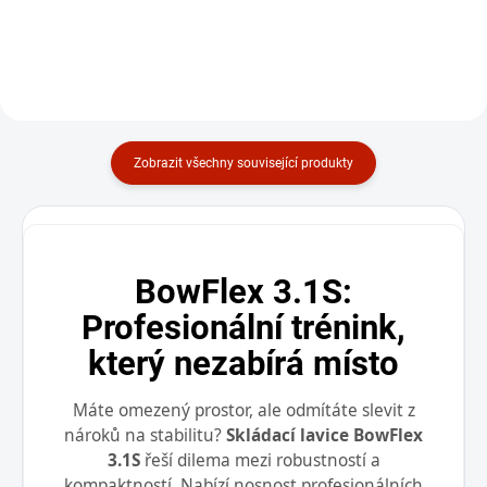
Rack
16 990 Kč
Detail
Do košíku
Zobrazit všechny související produkty
BowFlex 3.1S:
Profesionální trénink,
který nezabírá místo
Máte omezený prostor, ale odmítáte slevit z
nároků na stabilitu?
Skládací lavice BowFlex
3.1S
řeší dilema mezi robustností a
kompaktností. Nabízí nosnost profesionálních