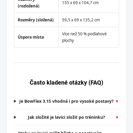
155 x 69 x 104,7 cm
(rozložená)
Rozměry (složená)
59,5 x 69 x 135,2 cm
Více než 50 % podlahové
Úspora místa
plochy
Často kladené otázky (FAQ)
Je BowFlex 3.1S vhodná i pro vysoké postavy?
▼
Jak složité je lavici složit po tréninku?
▼