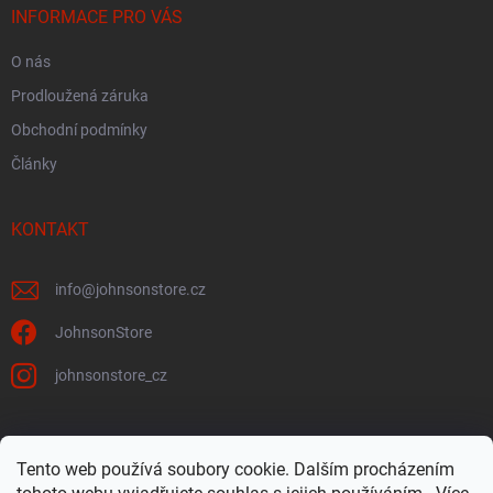
INFORMACE PRO VÁS
O nás
Prodloužená záruka
Obchodní podmínky
Články
KONTAKT
info
@
johnsonstore.cz
JohnsonStore
johnsonstore_cz
Tento web používá soubory cookie. Dalším procházením
Johnson Health Tech CZ & SK
Johnsonstore.sk