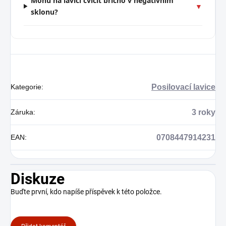
Mohu na lavici cvičit břicho v negativním
▼
sklonu?
Kategorie
:
Posilovací lavice
Záruka
:
3 roky
EAN
:
0708447914231
Diskuze
Buďte první, kdo napíše příspěvek k této položce.