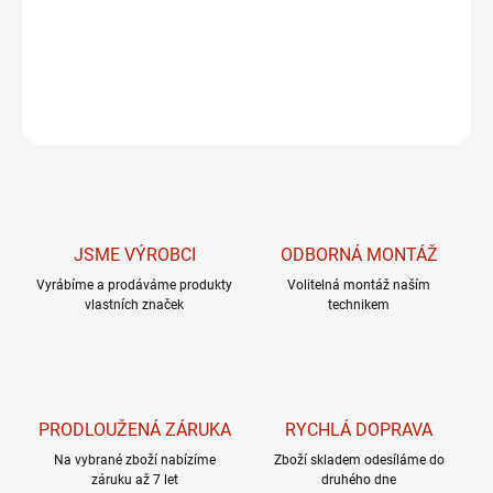
ideální volbu pro intenzivní domácí trénink v omezených
prostorech.
DETAILNÍ INFORMACE
ZEPTAT SE
JSME VÝROBCI
ODBORNÁ MONTÁŽ
Vyrábíme a prodáváme produkty
Volitelná montáž naším
vlastních značek
technikem
PRODLOUŽENÁ ZÁRUKA
RYCHLÁ DOPRAVA
Na vybrané zboží nabízíme
Zboží skladem odesíláme do
záruku až 7 let
druhého dne