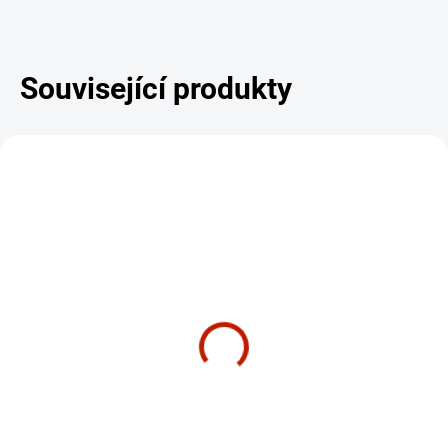
Související produkty
DÁREK - MASÁŽNÍ
SHOWROOM PRAHA
PŘÍSTROJ
ZDARMA
SHOWROOM PRAHA
CENTRÁLNÍ SKLAD - 2-3 TÝDNY
CENTRÁLNÍ SKLAD - 2-3 TÝDNY
Bowflex 552i –
Nastavitelné jednoruční
Nastavitelné jednoruční
činky Bowflex 552i
činky + Stojan Stand
6 290 Kč
od