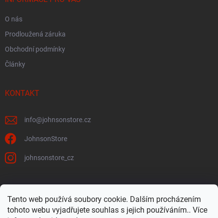
O nás
Prodloužená záruka
Obchodní podmínky
Články
KONTAKT
info
@
johnsonstore.cz
JohnsonStore
johnsonstore_cz
Tento web používá soubory cookie. Dalším procházením
Johnson Health Tech CZ & SK
Johnsonstore.sk
tohoto webu vyjadřujete souhlas s jejich používáním.. Více