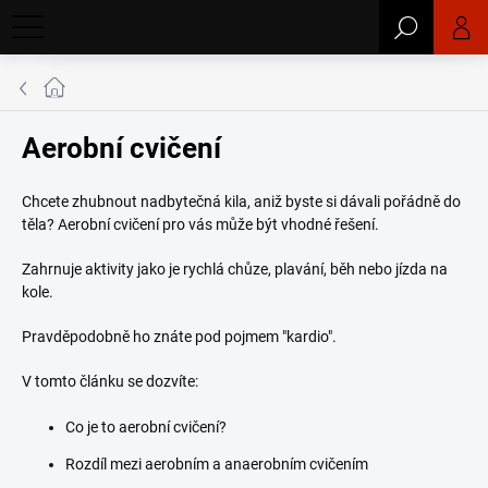
Přejít
Hledat
na
obsah
Domů
Aerobní cvičení
Chcete zhubnout nadbytečná kila, aniž byste si dávali pořádně do
těla? Aerobní cvičení pro vás může být vhodné řešení.
Zahrnuje aktivity jako je rychlá chůze, plavání, běh nebo jízda na
kole.
Pravděpodobně ho znáte pod pojmem "kardio".
V tomto článku se dozvíte:
Co je to aerobní cvičení?
Rozdíl mezi aerobním a anaerobním cvičením