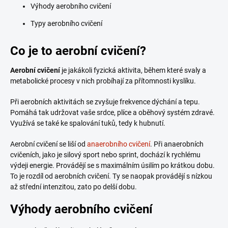
Výhody aerobního cvičení
Typy aerobního cvičení
Co je to aerobní cvičení?
Aerobní cvičení
je jakákoli fyzická aktivita, během které svaly a
metabolické procesy v nich probíhají za přítomnosti kyslíku.
Při aerobních aktivitách se zvyšuje frekvence dýchání a tepu.
Pomáhá tak udržovat vaše srdce, plíce a oběhový systém zdravé.
Využívá se také ke spalování tuků, tedy k hubnutí.
Aerobní cvičení se liší od
anaerobního cvičení
. Při anaerobních
cvičeních, jako je silový sport nebo sprint, dochází k rychlému
výdeji energie. Provádějí se s maximálním úsilím po krátkou dobu.
To je rozdíl od aerobních cvičení. Ty se naopak provádějí s nízkou
až střední intenzitou, zato po delší dobu.
Výhody aerobního cvičení