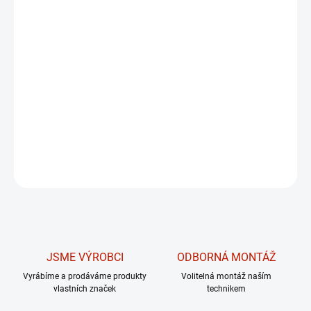
ventilované sedadlo s bederní opěrou a
Bluetooth pro propojení s aplikacemi
Zwift či Explore the World. S nosností
136 kg je ideální volbou pro šetrné
kardio i intenzivní trénink v pohodlí
domova.
DETAILNÍ INFORMACE
ZEPTAT SE
JSME VÝROBCI
ODBORNÁ MONTÁŽ
Vyrábíme a prodáváme produkty
Volitelná montáž naším
vlastních značek
technikem