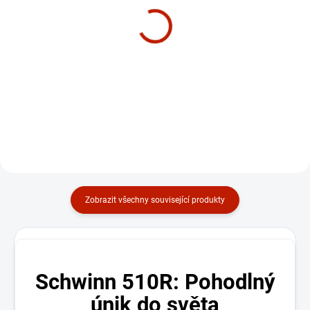
SKLADEM
SKLADEM
Recumbent / rotoped
Recumbent Matrix
Horizon Fitness 5.0R
Fitness R30 XR
24 990 Kč
68 900 Kč
Do košíku
Do košíku
Zobrazit všechny související produkty
Schwinn 510R: Pohodlný
únik do světa