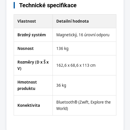
Technické specifikace
Vlastnost
Detailní hodnota
Brzdný systém
Magnetický, 16 úrovní odporu
Nosnost
136 kg
Rozměry (D x Š x
162,6 x 68,6 x 113 cm
V)
Hmotnost
36 kg
produktu
Bluetooth® (Zwift, Explore the
Konektivita
World)