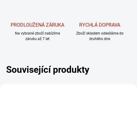
PRODLOUŽENÁ ZÁRUKA
RYCHLÁ DOPRAVA
Na vybrané zboží nabízíme
Zboží skladem odesíláme do
záruku až 7 let
druhého dne
Související produkty
DÁREK - MASÁŽNÍ
DÁREK - MASÁŽNÍ
PŘÍSTROJ
PŘÍSTROJ
ZDARM