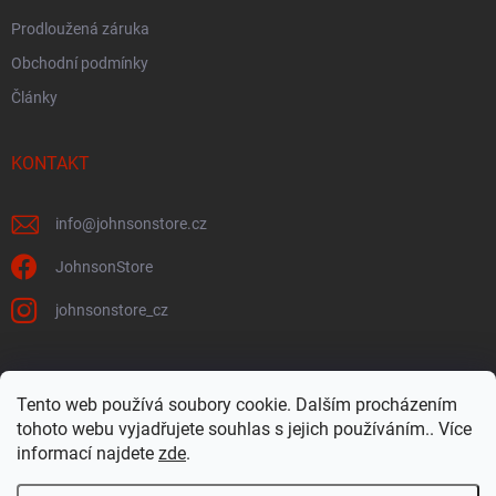
Prodloužená záruka
Obchodní podmínky
Články
KONTAKT
info
@
johnsonstore.cz
JohnsonStore
johnsonstore_cz
Tento web používá soubory cookie. Dalším procházením
Johnson Health Tech CZ & SK
Johnsonstore.sk
tohoto webu vyjadřujete souhlas s jejich používáním.. Více
informací najdete
zde
.