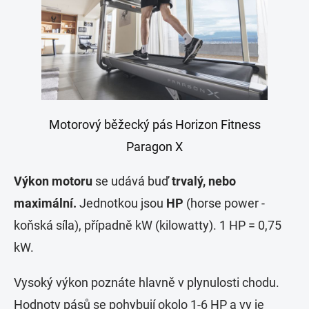
Motorový běžecký pás Horizon Fitness
Paragon X
Výkon motoru
se udává buď
trvalý, nebo
maximální.
Jednotkou jsou
HP
(horse power -
koňská síla), případně kW (kilowatty). 1 HP = 0,75
kW.
Vysoký výkon poznáte hlavně v plynulosti chodu.
Hodnoty pásů se pohybují okolo 1-6 HP a vy je