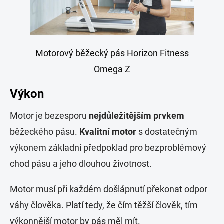
Motorový běžecký pás Horizon Fitness
Omega Z
Výkon
Motor je bezesporu
nejdůležitějším prvkem
běžeckého pásu.
Kvalitní motor
s dostatečným
výkonem základní předpoklad pro bezproblémový
chod pásu a jeho dlouhou životnost.
Motor musí při každém došlápnutí překonat odpor
váhy člověka. Platí tedy, že čím těžší člověk, tím
výkonnější motor by pás měl mít.