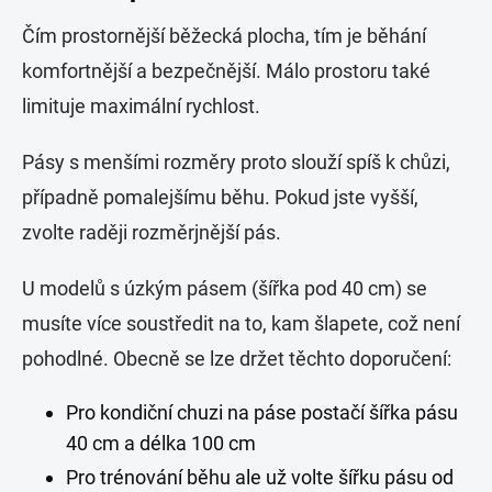
Čím prostornější běžecká plocha, tím je běhání
komfortnější a bezpečnější. Málo prostoru také
limituje maximální rychlost.
Pásy s menšími rozměry proto slouží spíš k chůzi,
případně pomalejšímu běhu. Pokud jste vyšší,
zvolte raději rozměrjnější pás.
U modelů s úzkým pásem (šířka pod 40 cm) se
musíte více soustředit na to, kam šlapete, což není
pohodlné. Obecně se lze držet těchto doporučení:
Pro kondiční chuzi na páse postačí šířka pásu
40 cm a délka 100 cm
Pro trénování běhu ale už volte šířku pásu od