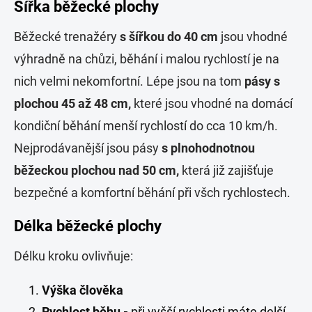
Šířka běžecké plochy
Běžecké trenažéry
s šířkou do 40 cm
jsou vhodné
výhradně na chůzi, běhání i malou rychlostí je na
nich velmi nekomfortní. Lépe jsou na tom
pásy s
plochou 45 až 48 cm,
které jsou vhodné na domácí
kondiční běhání menší rychlostí do cca 10 km/h.
Nejprodávanější jsou pásy
s plnohodnotnou
běžeckou plochou nad 50 cm,
která již zajišťuje
bezpečné a komfortní běhání při všch rychlostech.
Délka běžecké plochy
Délku kroku ovlivňuje:
Výška člověka
Rychlost běhu -
při vyšší rychlosti máte delší