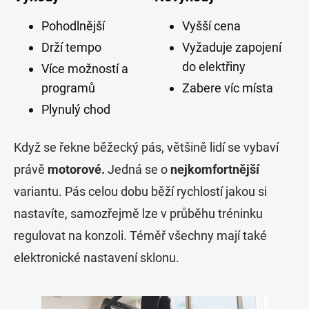
Pohodlnější
Vyšší cena
Drží tempo
Vyžaduje zapojení
do elektřiny
Více možností a
programů
Zabere víc místa
Plynulý chod
Když se řekne běžecký pás, většině lidí se vybaví
právě
motorové.
Jedná se o
nejkomfortnější
variantu. Pás celou dobu běží rychlostí jakou si
nastavíte, samozřejmě lze v průběhu tréninku
regulovat na konzoli. Téměř všechny mají také
elektronické nastavení sklonu.