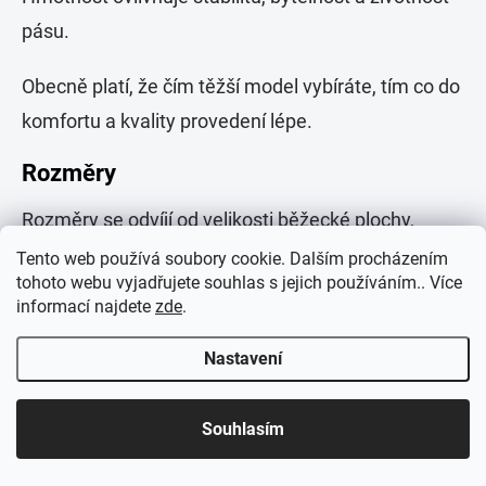
pásu.
Obecně platí, že čím těžší model vybíráte, tím co do
komfortu a kvality provedení lépe.
Rozměry
Rozměry se odvíjí od velikosti běžecké plochy,
kterou už jsme probírali. Jste schopni ušetřit místo
Tento web používá soubory cookie. Dalším procházením
tohoto webu vyjadřujete souhlas s jejich používáním.. Více
sklopením pásu, nebo výběrem skládacího pásu,
informací najdete
zde
.
který můžete zasunout například pod pohovku. U
skládací pásu je potřeba počítat se sníženou
Nastavení
stabilitou a robustností.
Souhlasím