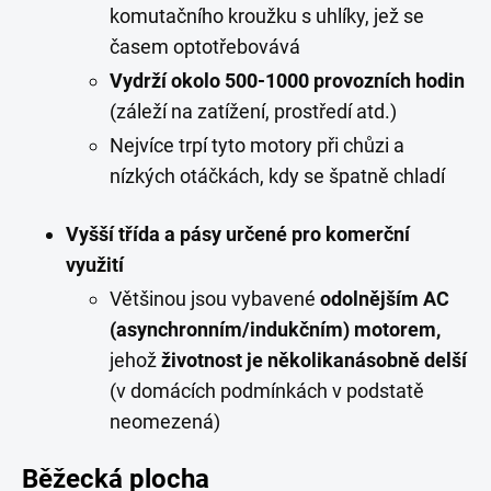
komutačního kroužku s uhlíky, jež se
časem optotřebovává
Vydrží okolo 500-1000 provozních hodin
(záleží na zatížení, prostředí atd.)
Nejvíce trpí tyto motory při chůzi a
nízkých otáčkách, kdy se špatně chladí
Vyšší třída a pásy určené pro komerční
využití
Většinou jsou vybavené
odolnějším AC
(asynchronním/indukčním) motorem,
jehož
životnost je několikanásobně delší
(v domácích podmínkách v podstatě
neomezená)
Běžecká plocha