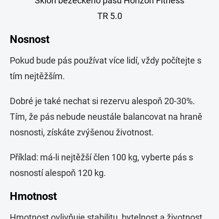
Sklon běžeckého pásu Horizon Fitness
TR 5.0
Nosnost
Pokud bude pás používat více lidí, vždy počítejte s
tím nejtěžším.
Dobré je také nechat si rezervu alespoň 20-30%.
Tím, že pás nebude neustále balancovat na hraně
nosnosti, získáte zvýšenou životnost.
Příklad: má-li nejtěžší člen 100 kg, vyberte pás s
nosností alespoň 120 kg.
Hmotnost
Hmotnost ovlivňuje stabilitu, bytelnost a životnost