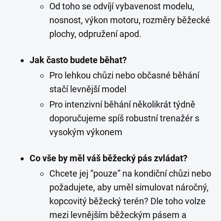
Od toho se odvíjí vybavenost modelu,
nosnost, výkon motoru, rozměry běžecké
plochy, odpružení apod.
Jak často budete běhat?
Pro lehkou chůzi nebo občasné běhání
stačí levnější model
Pro intenzivní běhání několikrát týdně
doporučujeme spíš robustní trenažér s
vysokým výkonem
Co vše by měl váš běžecký pás zvládat?
Chcete jej “pouze” na kondiční chůzi nebo
požadujete, aby uměl simulovat náročný,
kopcovitý běžecký terén? Dle toho volze
mezi levnějším běžeckým pásem a