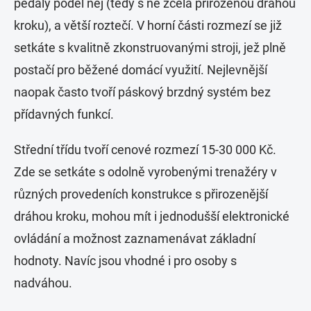
pedály podél něj (tedy s ne zcela přirozenou dráhou
kroku), a větší roztečí. V horní části rozmezí se již
setkáte s kvalitně zkonstruovanými stroji, jež plně
postačí pro běžené domácí využití. Nejlevnější
naopak často tvoří páskový brzdný systém bez
přídavných funkcí.
Střední třídu tvoří cenové rozmezí 15-30 000 Kč.
Zde se setkáte s odolně vyrobenými trenažéry v
různých provedeních konstrukce s přirozenější
dráhou kroku, mohou mít i jednodušší elektronické
ovládání a možnost zaznamenávat základní
hodnoty. Navíc jsou vhodné i pro osoby s
nadváhou.