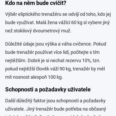
Kdo na něm bude cvičit?
Výběr eliptického trenažéru se odvíjí od toho, kdo jej
bude využívat. Malá žena vážící 60 kg si vybere jiný
než stokilový dvoumetrový muž.
Důležité údaje jsou výška a váha cvičence. Pokud
bude trenažér používat více lidí, počítejte s tím
nejtěžším. Dobré je si nechat rezervu 10%, tzn.
pokud nejtěžší člověk váží 90 kg, trenažér by měl
mít nosnost alespoň 100 kg.
Schopnosti a požadavky uživatele
Další důležitý faktor jsou schopnosti a požadavky
uživatele. Jiný trenažér bude potřeba na občasný