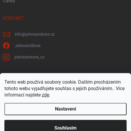
Články
KONTAKT
info
@
johnsonstore.cz
JohnsonStore
johnsonstore_cz
Tento web používá soubory cookie. Dalším procházením
Johnson Health Tech CZ & SK
Johnsonstore.sk
tohoto webu vyjadřujete souhlas s jejich používáním.. Více
informací najdete
zde
.
Nastavení
Copyright 2026
JohnsonStore.cz
. Všechna práva vyhrazena.
Upravit
nastavení cookies
Souhlasím