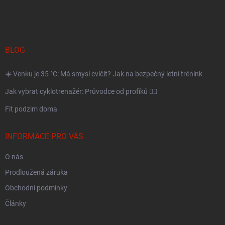
á
p
a
BLOG
t
í
☀️ Venku je 35 °C: Má smysl cvičit? Jak na bezpečný letní trénink
Jak vybrat cyklotrenažér: Průvodce od profíků 🚴‍♂️
Fit podzim doma
INFORMACE PRO VÁS
O nás
Prodloužená záruka
Obchodní podmínky
Články