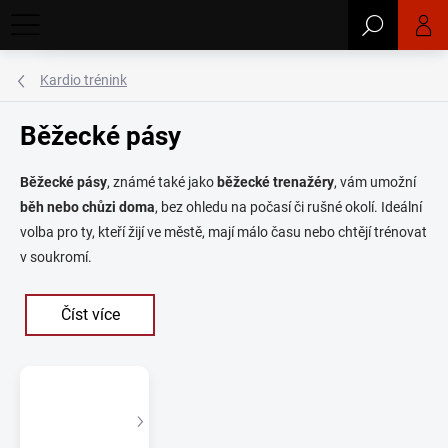
Přejít
Hledat
na
obsah
Kardio trénink
Běžecké pásy
Běžecké pásy
, známé také jako
běžecké trenažéry
, vám umožní
běh nebo chůzi doma
, bez ohledu na počasí či rušné okolí. Ideální
volba pro ty, kteří žijí ve městě, mají málo času nebo chtějí trénovat
v soukromí.
Číst více