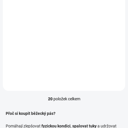
SKLADEM
SKLADEM
Běžecký pás BowFlex
Běžecký pás Matrix
56
Fitness TF30 XIR
118 490 Kč
129 700 Kč
Do košíku
Do košíku
20
položek celkem
O
v
Přoč si koupit běžecký pás?
l
á
Pomáhají zlepšovat
fyzickou kondici
,
spalovat tuky
a udržovat