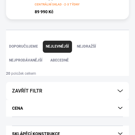
CENTRÁLNÍ SKLAD - 2-3 TÝDNY
89 990 Kč
Ř
DOPORUČUJEME
NEJLEVNĚJŠÍ
NEJDRAŽŠÍ
a
z
NEJPRODÁVANĚJŠÍ
ABECEDNĚ
e
20
položek celkem
n
í
ZAVŘÍT FILTR
p
r
CENA
o
d
SKLÁPĚCÍ KONSTRUKCE