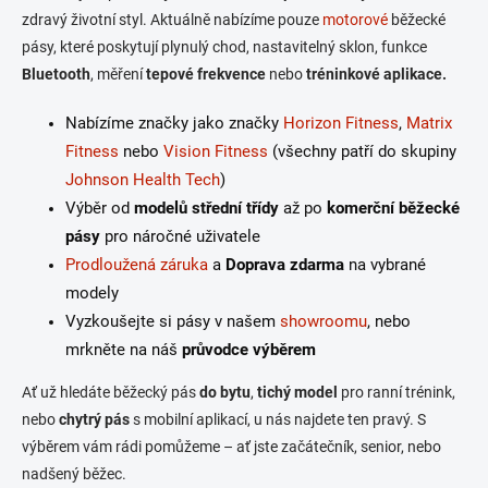
d
zdravý životní styl. Aktuálně nabízíme pouze
motorové
běžecké
a
pásy, které poskytují plynulý chod, nastavitelný sklon, funkce
c
Bluetooth
, měření
tepové frekvence
nebo
tréninkové aplikace.
í
Nabízíme značky jako značky
Horizon Fitness
,
Matrix
p
Fitness
nebo
Vision Fitness
(všechny patří do skupiny
r
Johnson Health Tech
)
v
Výběr od
modelů střední třídy
až po
komerční běžecké
k
pásy
pro náročné uživatele
y
Prodloužená záruka
a
Doprava zdarma
na vybrané
v
modely
ý
Vyzkoušejte si pásy v našem
showroomu
, nebo
p
mrkněte na náš
průvodce výběrem
i
Ať už hledáte běžecký pás
do bytu
,
tichý model
pro ranní trénink,
s
nebo
chytrý pás
s mobilní aplikací, u nás najdete ten pravý. S
u
výběrem vám rádi pomůžeme – ať jste začátečník, senior, nebo
nadšený běžec.