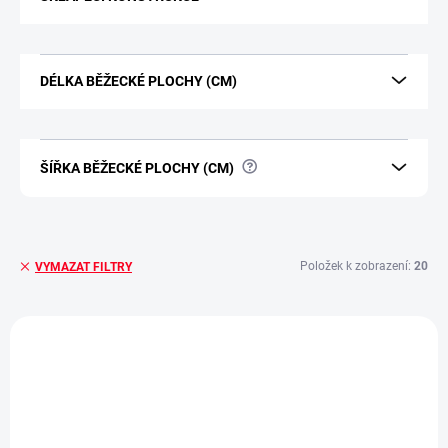
u
k
t
DÉLKA BĚŽECKÉ PLOCHY (CM)
ů
?
ŠÍŘKA BĚŽECKÉ PLOCHY (CM)
Položek k zobrazení:
20
VYMAZAT FILTRY
V
SHOWROOM PRAHA
ý
p
i